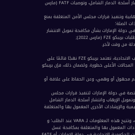
الامتناع عن فتح أو إجراء أي معاملة مالية أو تجارية باسم مجهول أو وهمي أو باستخدام اسم مستعار أو رقم، 
ضمان التطبيق الفوري للتوجيهات الصادرة عن السلطات المختصة في دولة الإمارات العربية المتحدة لتنفيذ 
قرارات مجلس الأمن التابع للأمم المتحدة المتعلقة بقمع ومكافحة الإرهاب، وتمويل الإرهاب، وانتشار أسلحة 
الدمار الشامل وتمويلها، إلى جانب الامتثال لجميع القوانين والمتطلبات التنظيمية والإرشادات الأخرى السارية 
الاحتفاظ بجميع السجلات والمستندات والبيانات الخاصة بجميع المعاملات، سواء كانت محلية أو دولية، وإتاحة 
ضمان الامتثال الكامل لأي متطلبات أخرى لمكافحة غسل الأموال وتمويل الإرهاب (AML/CFT) وأي قوانين 
ومتطلبات تنظيمية وإرشادات سارية أخرى قد تصدرها VARA أو الهيئات الحكومية الاتحادية في دولة الإمارات 