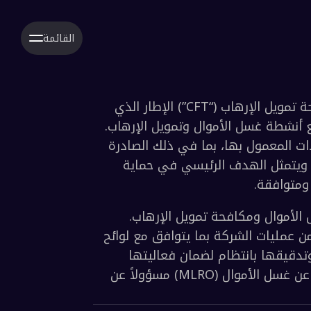
القائمة
توضح سياسة مكافحة غسل الأموال (“AML”) ومكافحة تمويل الإرهاب (“CFT”) الإطار الذي 
تتبعه بريبكو FZE (“الشركة” أو “PRYPCO Mint”) لمنع أنشطة غسل الأموال وتمويل الإرهاب. 
صُممت هذه السياسة لضمان الامتثال للوائح والإرشادات المعمول بها، بما في ذلك الصادرة 
عن هيئة تنظيم الأصول الافتراضية في دبي (VARA). ويتمثل الهدف الرئيسي في حماية 
تخضع الشركة وجميع موظفيها لقوانين مكافحة غسل الأموال ومكافحة تمويل الإرهاب. 
صُممت هذه السياسة لضمان أن يتم تنفيذ كل جانب من عمليات الشركة بما يتوافق مع لوائح 
AML/CFT. تتم مراجعة سياسة وإجراءات AML/CFT وتدقيقها بانتظام لضمان فعاليتها 
وامتثالها للوائح المعمول بها. ويكون مسؤول الإبلاغ عن غسل الأموال (MLRO) مسؤولاً عن 