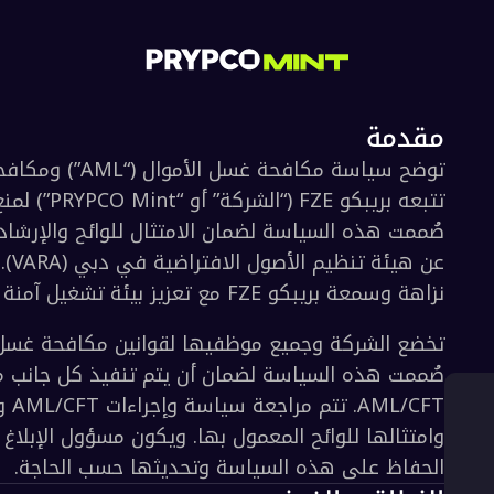
ة
كو FZE مع تعزيز بيئة تشغيل آمنة ومتوافقة.