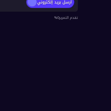
لتقديم بلاغ عن نشاط مشبوه:
الحفا
النط
أرسل بريد إلكتروني
تقدم التمرير0%
على دليل مك