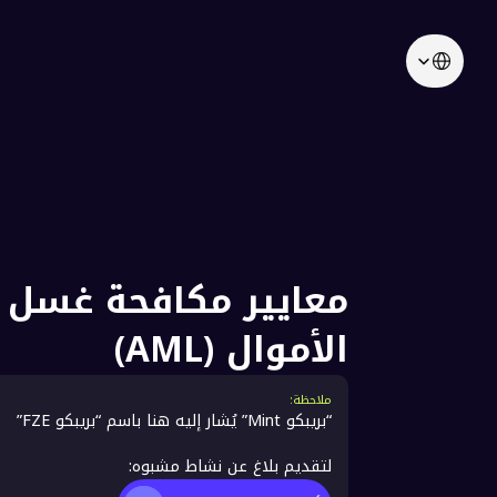
Sele
مقدم
معايير مكافحة غسل 
نزاهة وسمعة بريب
الأموال (AML)
ملاحظة:
“بريبكو Mint” يُشار إليه هنا باسم “بريبكو FZE”