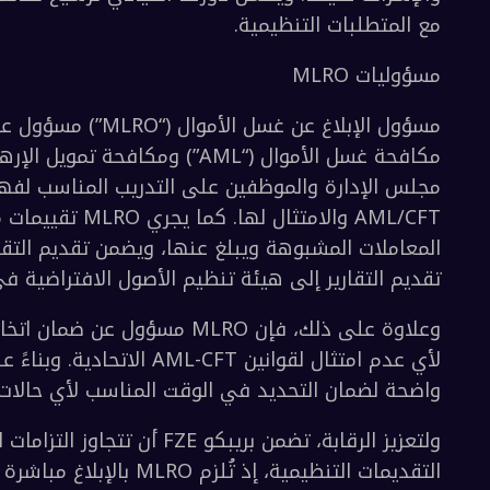
ة الانتشار وتمويله، والقرارات ذات الصلة؛
لإرهاب من قبل طرف ثالث مختص، وتقديمها إلى VARA خلال عملية الترخيص.
غير المالية المحددة، وطلبات بريبكو FZE (مارس 2022);  
وار والمسؤوليات
لمعدلة من وقت لآخر.
.
طة بغسل الأموال وتمويل الإرهاب.
 العليا
ه الظروف.
تطلبات التنظيمية.
ت MLRO