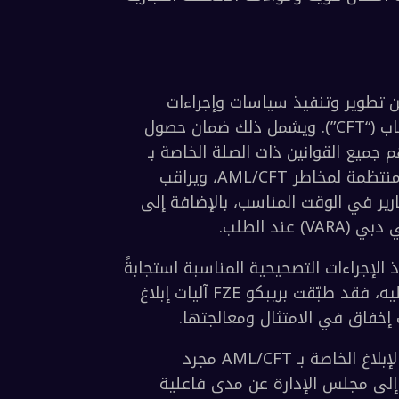
قرار مجلس الوزراء رقم 74 لسنة 2020 بشأن نظام القائمة الإرهابية وتنفيذ قرارات مجلس الأمن المتعلقة بمنع 
سيتم اعتماد جميع السياسات والإجراءات المنشأة والمنفذة المتعلقة بمكافحة غسل الأموال 
إرشادات المكتب التنفيذي للرقابة ومكافحة الانتشار (EOCN) في دولة الإمارات بشأن مكافحة تمويل الانتشار 
تُعد الحوكمة الفعّالة والرقابة أمرين أساسيين للتنفيذ الناجح لهذه السياسة. وقد تم وضع 
الأدوار والمسؤوليات المبينة أدناه لضمان وضوح المساءلة في إدارة وتخفيف المخاطر 
ولضمان الامتثال لقوانين مكافحة غسل الأموال وتمويل الإرهاب الاتحادية، تعتمد بريبكو FZE نهجًا قائمًا على 
المخاطر (RBA) لتخصيص الموارد بكفاءة من خلال التركيز على المجالات الأعلى خطورة. ولضمان ذلك، فإن بريبكو 
تمتنع عن فتح أو إجراء أي معاملة مالية أو تجارية باسم أو رقم مجهول أو وهمي، وعن الحفاظ على علاقة أو 
تتحمل مسؤوليات محورية في تطوير سياسة AML وCFT الخاصة بالمؤسسة وتنفيذها 
والإشراف عليها. ويضمن دورها القيادي ترسيخ ثقافة امتثال قوية ومواءمة الأنشطة التجارية 
تضمن التطبيق الفوري للتوجيهات الصادرة عن السلطات المختصة في دولة الإمارات لتنفيذ قرارات مجلس 
الأمن التابع للأمم المتحدة المتعلقة بقمع ومكافحة الإرهاب وتمويل الإرهاب وانتشار أسلحة الدمار الشامل 
وتمويله، إلى جانب الامتثال لجميع القوانين والمتطلبات التنظيمية والإرشادات الأخرى المعمول بها والمتعلقة 