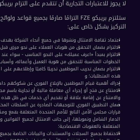
ف السياسة
هذه السياسة ما يلي:
كل موظف بالوفاء بالتزاماته الشخصية بما يتناسب مع
لاعتبارات التجارية أن تتقدم على التزام بريبكو FZE بمكافحة غسل الأموال؛
ز بشكل خاص على: