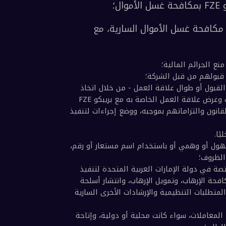
 دوره ومسؤولياته؛
ستلتزم بريبكو FZE التزامًا صارمًا بجميع قواعد ولوائح مكافحة غسل الأموال السارية، مع 