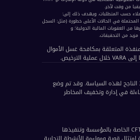
المراجعة التي أجرتها فرقة العمل المعنية بالإجراءات المالية (FATF) لمدة 12 شهرًا للمعايير المعدلة لـ FATF 
المراجعة الثانية التي أجرتها FATF لمدة 12 شهرًا للمعايير المعدلة لـ FATF بشأن الأصول الافتراضية ومقدمي 
الإرشادات المحدّثة الصادرة عن FATF بشأن النهج القائم على المخاطر تجاه الأصول الافتراضية ومقدمي خدمات 
المعايير الدولية لمكافحة غسل الأموال وتمويل الإرهاب وانتشار أسلحة الدمار الشامل، وتوصيات FATF (مارس 