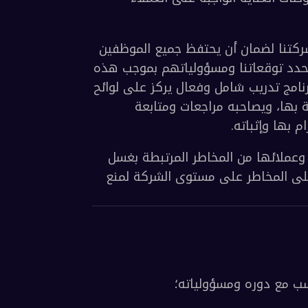
المخاطر الخاص بـ VARA، وقوانين دولة الإمارات العربية المتحدة، وغيرها من قوانين وقواعد 
ولوائح مكافحة غسل الأموال وتمويل الإرهاب والعقوبات ذات الصلة على المستوى الدولي. 
وهي تضمن امتلاكنا أنظمة وضوابط قوية مطبقة للحد من المخاطر التي تتعرض لها الشركة 
وعملاؤها، بما في ذلك إجراءات التحقق الصارمة وفحوصات العناية الواجبة على العملاء 
توفر هذه السياسة إرشادات واضحة ونهجًا منظمًا لشركتنا لضمان أن يحتفظ جميع الموظفين 
بمعرفة وفهم متميزين بلوائح الجرائم المالية. وهي تحدد توقعاتنا ومسؤولياتهم بموجب هذه 
اللوائح، بما يتوافق مع أهدافنا الداخلية. ونحن نوفر برنامج تدريب شامل وفعال يركز على لوائح 
مكافحة غسل الأموال والمتطلبات التنظيمية المرتبطة بها، ويصاحبه مراجعات ومتابعة 
وإثباته.
تلتزم الشركة التزامًا كاملًا بحماية نفسها وموظفيها وعملائها من المخاطر المرتبطة بغسل 
الأموال وتمويل الإرهاب، من خلال تطبيق نهج قائم على المخاطر على مستوى الشركة لمنع 