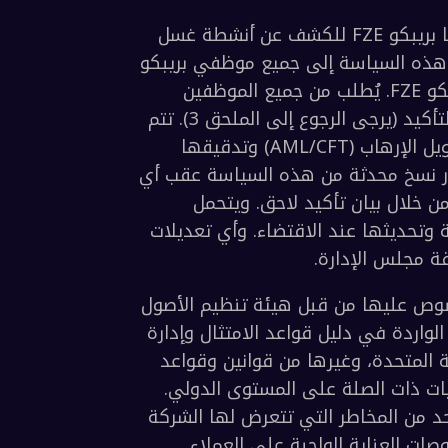
تهدف هذه السياسة إلى وضع الإجراءات التي تتبعها بريبكو FZE للكشف عن أنشطة غسل 
الأموال وتمويل الإرهاب ومنعها والإبلاغ عنها. تُقدَّم هذه السياسة إلى جميع موظفي بريبكو 
FZE وكذلك إلى أي أطراف ثالثة تتصرف نيابةً عن بريبكو FZE. يُطلب من جميع الموظفين 
الإقرار بالاستلام وتأكيد الفهم من خلال توقيع بيان التأكيد (يرجى الرجوع إلى الملحق 3). تتم 
مراجعة سياسات وإجراءات مكافحة غسل الأموال وتمويل الإرهاب (AML/CFT) وتدقيقها 
بانتظام لضمان فعاليتها والامتثال للوائح. سيتم إصدار نسخ محدثة من هذه السياسة عقب أي 
تعديلات، وسيُطلب من الموظفين تقديم إقرار محدث من خلال بيان تأكيد لاحق. ويتحمل 
مسؤول الامتثال مسؤولية الحفاظ على هذه السياسة وتحديثها عند الاقتضاء. وأي تعديلات 
تستند هذه السياسة إلى المتطلبات التنظيمية المنصوص عليها من قبل هيئة تنظيم الأصول 
الافتراضية (VARA)، بما في ذلك الإرشادات والضوابط الواردة في دليل قواعد الامتثال وإدارة 