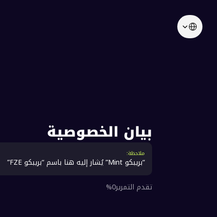
Sele
1. المقدمة
وتواف
صوصية
ملاحظة:
“بريبكو Mint” يُشار إليه هنا باسم “بريبكو FZE”
تقدم التمرير0%
مهمة.