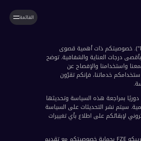
القائمة
مرحبًا بكم في بريبكو FZE ("الشركة" أو "بريبكو Mint"). خصوصيتكم ذات أهمية قصوى 
بالنسبة لنا، ونحن ملتزمون بحماية بياناتكم الشخصية بأقصى درجات العناية والشفافية. توضح 
سياسة خصوصية البيانات هذه شرحًا واضحًا لكيفية جمعنا واستخدامنا والإفصاح عن 
معلوماتكم الشخصية عندما تتعاملون مع خدماتنا. وباستخدامكم خدماتنا، فإنكم تقرّون 
ولضمان بقاء التزامنا بخصوصيتكم قويًا وملائمًا، نقوم دوريًا بمراجعة هذه السياسة وتحديثها 
لتعكس التغييرات في ممارساتنا أو المتطلبات التنظيمية. سيتم نشر التحديثات على السياسة 
على موقعنا الإلكتروني، وسنخطركم عبر البريد الإلكتروني لإبقائكم على اطلاع بأي تغييرات 