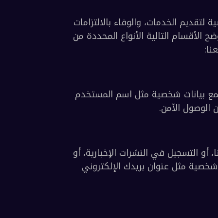
تلتزم بريبكو FZE بضمان أن تتم معالجة جميع البيانات التي يتم جمعها بمسؤولية وبأمان، وبما 
ناية الواجبة.
بريبكو FZE تجمع مجموعة متنوعة من البيانات الشخصية لتقديم الخدمات، والوفاء بالالتزامات 
القانونية والتنظيمية، وتحسين تجارب المستخدمين. توضح الأقسام التالية الأنواع المحددة من 
عندما تطلب إنشاء محفظة لدى بريبكو FZE، نقوم بجمع بيانات شخصية مثل اسم المستخدم 
ل الآمن.