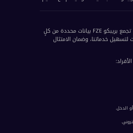
ثقتكم محور عملياتنا، وتعكس هذه السياسة التزام بريبكو FZE بحماية خصوصيتكم مع تقديم 
للامتثال للمتطلبات القانونية والتنظيمية والتشغيلية، تجمع بريبكو FZE بيانات محددة من كلٍ 
من العملاء الأفراد والمؤسسات. يتم جمع هذه البيانات لتسهيل خدماتنا، وضمان الامتثال 