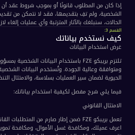
ات الشخصية الحساسة
ة صريحة أو حسبما يقتضيه القانون، وتُستخدم فقط 
ديم البيانات
ت، سنبلغك بالآثار المترتبة وأي عمليات إلغاء لازمة 
واز السفر أو بطاقة الهوية)، وصورة وجه حية لأغ