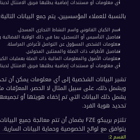
ي ذلك النوع والرقم.
 الميلاد.
ة للعملاء المؤسسيين، يتم جمع البيانات التالية:
لك صافي الثروة ومصادر الثروة أو الدخل.
 المقصود للخدمات.
رقم الهاتف وعنوان البريد الإلكتروني.
وان محفظة البلوك تشين.
ة يطلبها فريق الامتثال لدينا للوفاء بالالتزامات ا