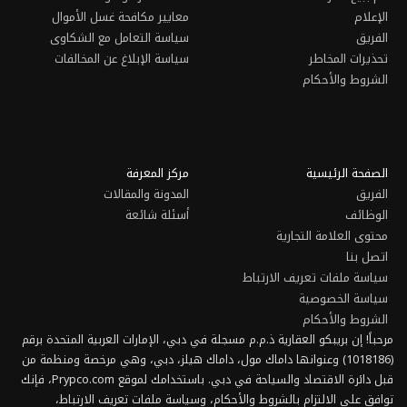
خاطر
حكام
وصية
 تعريف الارتباط
بريبكو جولدن فيزا
تحقق من أهليتك
الشروط والأحكام
بيان الخصوصية
 على الاستثمار
الموردون من الأطراف الثالثة