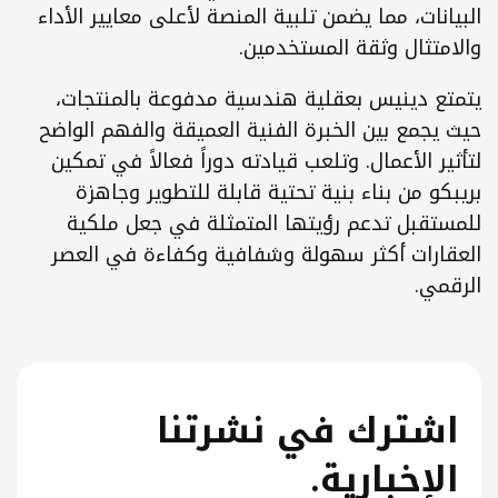
في ذلك الملكية العقارية الجزئية، وحلول الرهن 
العقاري، والبنية التحتية العقارية المرمزة. كما يشرف 
على الهندسة، والأمن السيبراني، وإستراتيجية 
البيانات، مما يضمن تلبية المنصة لأعلى معايير الأداء 
متثال وثقة المستخدمين.
يتمتع دينيس بعقلية هندسية مدفوعة بالمنتجات، 
حيث يجمع بين الخبرة الفنية العميقة والفهم الواضح 
لتأثير الأعمال. وتلعب قيادته دوراً فعالاً في تمكين 
بريبكو من بناء بنية تحتية قابلة للتطوير وجاهزة 
للمستقبل تدعم رؤيتها المتمثلة في جعل ملكية 
العقارات أكثر سهولة وشفافية وکفاءة في العصر 
مي.