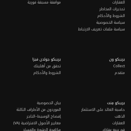
نا على:
كس
بريبكو مورغيج
 على الاستثمار
حاسبة التمويل العقاري
موافقة مسبقة فورية