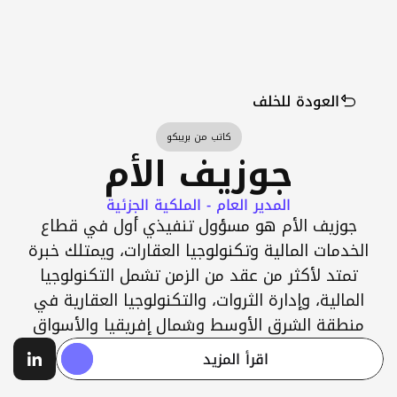
Select Language
العودة للخلف
كاتب من بريبكو
جوزيف الأم
المدير العام - الملكية الجزئية
جوزيف الأم هو مسؤول تنفيذي أول في قطاع
خدمات المالية وتكنولوجيا العقارات، ويمتلك خبرة
تمتد لأكثر من عقد من الزمن تشمل التكنولوجيا
لمالية، وإدارة الثروات، والتكنولوجيا العقارية في
نطقة الشرق الأوسط وشمال إفريقيا والأسواق
دولية. يشغل حالياً منصب المدير العام والمسؤول