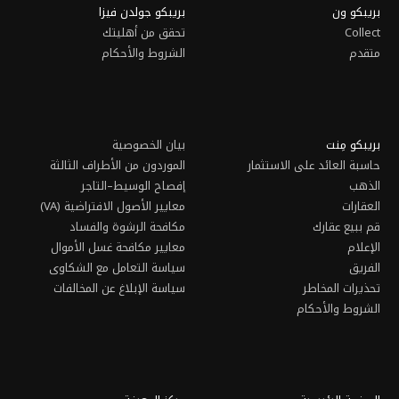
كس
بريبكو مورغيج
 على الاستثمار
حاسبة التمويل العقاري
موافقة مسبقة فورية
خاطر