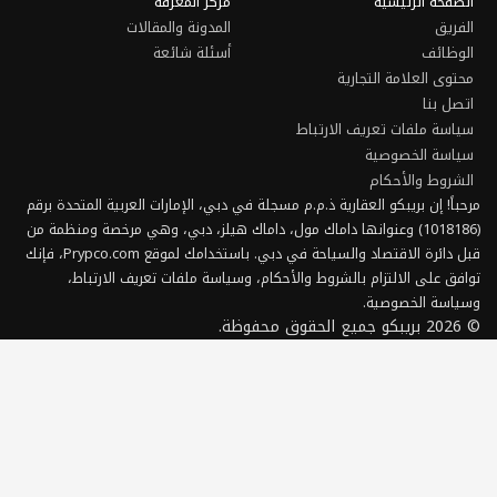
حكام
وصية
 تعريف الارتباط
بريبكو جولدن فيزا
تحقق من أهليتك
الشروط والأحكام
© 2026 بريبكو جميع الحقوق محفوظة.
بيان الخصوصية
 على الاستثمار
الموردون من الأطراف الثالثة
إفصاح الوسيط–التاجر