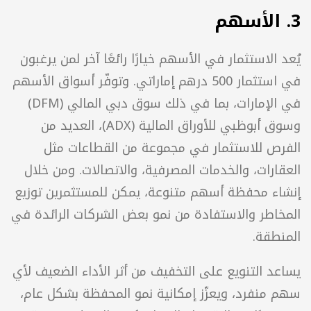
الذهب التي توفرها البنوك والمؤسسات المالية، والتي 
تتيح التداول الرقمي من دون التعامل مع المعدن 
دي.
يجعل الأداء المستقر للذهب منه استثمارًا آمنًا، خاصة 
خلال فترات عدم اليقين الاقتصادي، إذ يميل إلى 
الاحتفاظ بقيمته، ما يحمي المستثمر من التضخم 
بات العملة.
يُعد الاستثمار في الأسهم خيارًا رائعًا آخر لمن يرغبون 
في استثمار 500 درهم إماراتي. وتوفّر أسواق الأسهم 