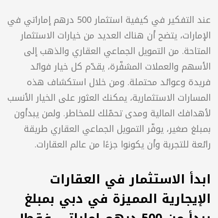
تُعد العملات المشفّرة خيارًا آخر يكتسب زخمًا باعتباره 
استثمارًا عالي العائد المحتمل. ومع 500 درهم إماراتي، 
يمكنك البدء في الاستثمار في العملات المشفّرة 
الشائعة مثل بيتكوين وإيثيريوم، أو استكشاف عملات 
ناشئة جديدة. ومن الضروري إجراء بحث شامل والبقاء 
على اطلاع باتجاهات السوق، إذ يمكن أن يكون سوق 
لات المشفّرة شديد التقلب.
عند التفكير في كيفية استثمار 500 درهم إماراتي في 