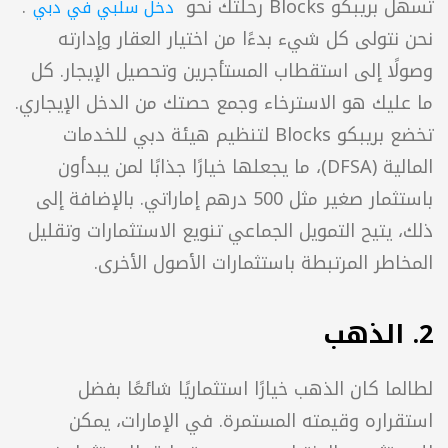
كبير. وتسهّل منصات مثل 
 ذلك من 
خلال توفير حصة في عقارات مميزة، ما يوفّر إمكانية 
التمويل الجماعي العقاري
تحقيق دخل إيجاري شهري مرتفع، وزيادة رأس المال، 
وتنويع المحفظة – وكل ذلك متاح من أي مكان في 
م.
بكو Blocks رحلتك نحو 
. 
بريبكو Blocks
نحن نتولى كل شيء بدءًا من اختيار العقار وإدارته 
وصولًا إلى استقطاب المستأجرين وتحصيل الإيجار. كل 
ما عليك هو الاسترخاء وجمع حصتك من الدخل الإيجاري. 
تخضع بريبكو Blocks لتنظيم هيئة دبي للخدمات 
المالية (DFSA)، ما يجعلها خيارًا جذابًا لمن يبدأون 
باستثمار صغير مثل 500 درهم إماراتي. بالإضافة إلى 
دخل سلبي في دبي