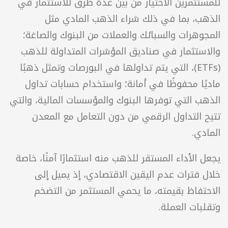
ذلك، يتيح التمويل الجماعي تنويع الاستثمارات وتقليل 
اطر المرتبطة باستثمارات الأصول الأخرى.
لطالما كان الذهب خيارًا استثماريًا شائعًا بفضل 
استقراره وقيمته المستمرة. في الإمارات، يمكن 
للمستثمرين الاختيار من بين عدة طرق للاستثمار في 
الذهب، بما في ذلك شراء الذهب المادي مثل 
المجوهرات والسبائك والعملات من البنوك والصاغة؛ 
والاستثمار في صناديق المؤشرات المتداولة للذهب 
(ETFs)، التي يتم تداولها في البورصات وتمثل ذهبًا 
ماديًا محفوظًا في أمانة؛ واستخدام حسابات تداول 