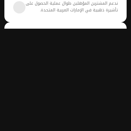
المناسب.
تعيين المستأجر:
إدارة العقارات
إدارة الإيجارات:
من المستأجرين إلى الصيانة إلى المدفوعات، نحن 
نتولى كل شيء حتى لا تضطر إلى ذلك.
الصيانة والإصلاحات:
دعم الرهن العقاري
نساعد المشترين في الحصول على تمويل عقاري 
الاتصال بالمستأجرين:
ونساعد البائعين في تسوية القروض الحالية.
الوثائق والامتثال
دعم الإقامة الذهبية
ندعم المشترين المؤهلين طوال عملية الحصول على 
تأشيرة ذهبية في الإمارات العربية المتحدة.